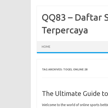
Skip
to
content
QQ83 – Daftar S
Terpercaya
HOME
TAG ARCHIVES:
TOGEL ONLINE 28
The Ultimate Guide t
Welcome to the world of online sports betti