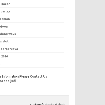
t gacor
 parlay
aceman
hjong
jong ways
us slot
t terpercaya
t 2026
t
r Information Please
Contact Us
sa seo judi
custom footer text right