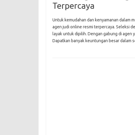
Terpercaya
Untuk kemudahan dan kenyamanan dalam me
agen judi online resmi terpercaya. Seleksi 
layak untuk dipilih. Dengan gabung di agen 
Dapatkan banyak keuntungan besar dalam s