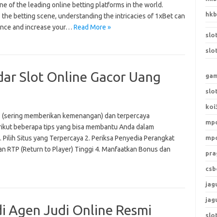
e of the leading online betting platforms in the world.
hk
the betting scene, understanding the intricacies of 1xBet can
ience and increase your…
Read More »
slo
slo
ar Slot Online Gacor Uang
gam
slo
koi
” (sering memberikan kemenangan) dan terpercaya
mp
erikut beberapa tips yang bisa membantu Anda dalam
 Pilih Situs yang Terpercaya 2. Periksa Penyedia Perangkat
mp
gan RTP (Return to Player) Tinggi 4. Manfaatkan Bonus dan
pra
cs
jag
jag
 Agen Judi Online Resmi
slo