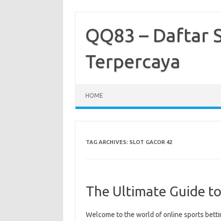
Skip
to
content
QQ83 – Daftar S
Terpercaya
HOME
TAG ARCHIVES:
SLOT GACOR 42
The Ultimate Guide t
Welcome to the world of online sports betti