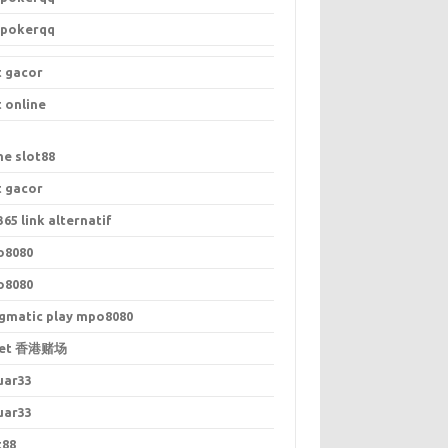
bpokerqq
t gacor
t online
e slot88
t gacor
365 link alternatif
o8080
o8080
gmatic play mpo8080
bet 香港赌场
uar33
uar33
t88