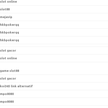
slot online
slot88
mejavip
hkbpokerqq
hkbpokerqq
hkbpokerqq
slot gacor
slot online
game slot88
slot gacor
koi365 link alternatif
mpo8080
mpo8080