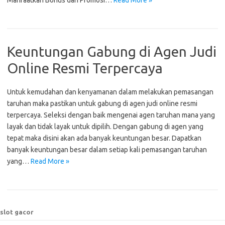
Manfaatkan Bonus dan Promosi…
Read More »
Keuntungan Gabung di Agen Judi
Online Resmi Terpercaya
Untuk kemudahan dan kenyamanan dalam melakukan pemasangan
taruhan maka pastikan untuk gabung di agen judi online resmi
terpercaya. Seleksi dengan baik mengenai agen taruhan mana yang
layak dan tidak layak untuk dipilih. Dengan gabung di agen yang
tepat maka disini akan ada banyak keuntungan besar. Dapatkan
banyak keuntungan besar dalam setiap kali pemasangan taruhan
yang…
Read More »
slot gacor