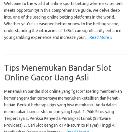
Welcome to the world of online sports betting where excitement
meets opportunity! In this comprehensive guide, we delve deep
into, one of the leading online betting platforms in the world.
Whether you’re a seasoned bettor or new to the betting scene,
understanding the intricacies of 1xBet can significantly enhance
your gambling experience and increase your…
Read More »
Tips Menemukan Bandar Slot
Online Gacor Uang Asli
Menemukan bandar slot online yang “gacor” (sering memberikan
kemenangan) dan terpercaya memerlukan ketelitian dan kehati-
hatian. Berikut beberapa tips yang bisa membantu Anda dalam
menemukan bandar slot online yang tepat: 1. Pilih Situs yang
Terpercaya 2. Periksa Penyedia Perangkat Lunak (Software
Providers) 3. Cari Slot dengan RTP (Return to Player) Tinggi 4.