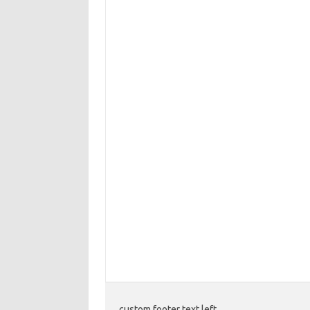
custom footer text left