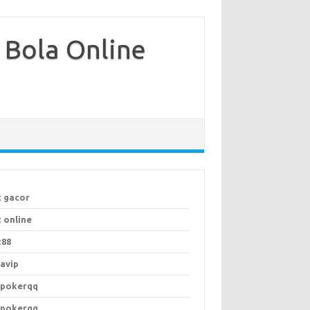
 Bola Online
t gacor
t online
t88
avip
bpokerqq
bpokerqq