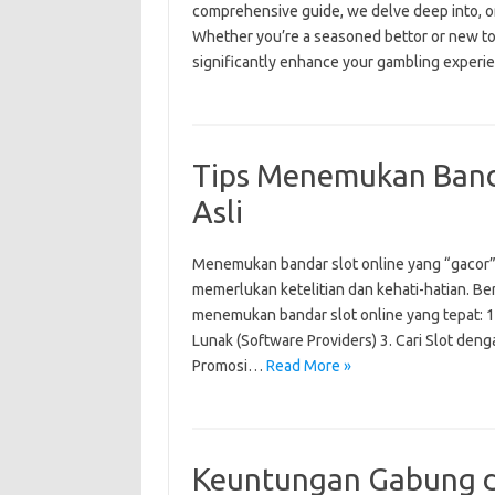
comprehensive guide, we delve deep into, on
Whether you’re a seasoned bettor or new to 
significantly enhance your gambling exper
Tips Menemukan Band
Asli
Menemukan bandar slot online yang “gacor
memerlukan ketelitian dan kehati-hatian. B
menemukan bandar slot online yang tepat: 1.
Lunak (Software Providers) 3. Cari Slot den
Promosi…
Read More »
Keuntungan Gabung di