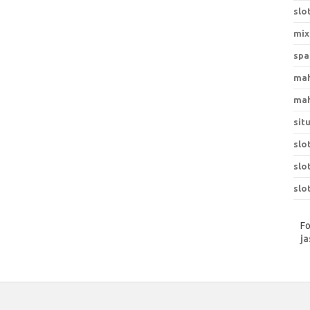
slo
mix
sp
ma
mah
sit
slo
slo
slo
Fo
ja