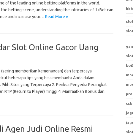
e of the leading online betting platforms in the world.
hk
the betting scene, understanding the intricacies of 1xBet can
ience and increase your…
Read More »
slo
slo
ar Slot Online Gacor Uang
gam
slo
koi
” (sering memberikan kemenangan) dan terpercaya
mp
erikut beberapa tips yang bisa membantu Anda dalam
 Pilih Situs yang Terpercaya 2. Periksa Penyedia Perangkat
mp
gan RTP (Return to Player) Tinggi 4. Manfaatkan Bonus dan
pra
cs
jag
jag
 Agen Judi Online Resmi
slo