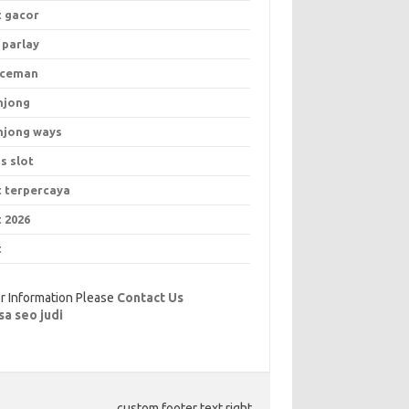
t gacor
 parlay
aceman
hjong
jong ways
us slot
t terpercaya
t 2026
t
r Information Please
Contact Us
sa seo judi
custom footer text right