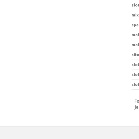
slo
mix
sp
ma
mah
sit
slo
slo
slo
Fo
ja