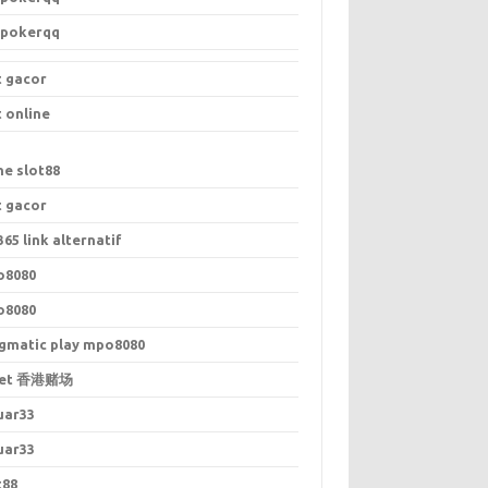
bpokerqq
t gacor
t online
e slot88
t gacor
365 link alternatif
o8080
o8080
gmatic play mpo8080
bet 香港赌场
uar33
uar33
t88