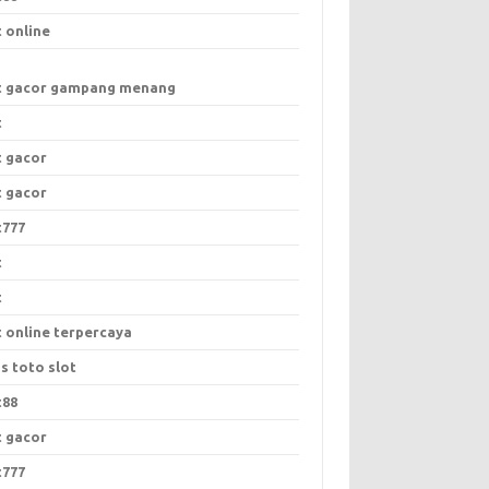
t online
t gacor gampang menang
t
t gacor
t gacor
t777
t
t
t online terpercaya
us toto slot
t88
t gacor
t777