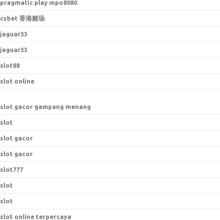
pragmatic play mpo8080
csbet 香港赌场
jaguar33
jaguar33
slot88
slot online
slot gacor gampang menang
slot
slot gacor
slot gacor
slot777
slot
slot
slot online terpercaya