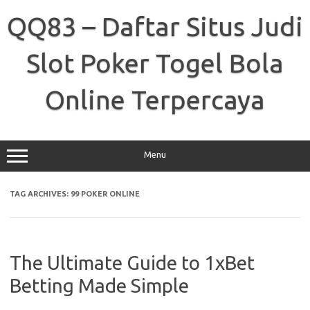
Skip
to
QQ83 – Daftar Situs Judi
content
Slot Poker Togel Bola
Online Terpercaya
Menu
TAG ARCHIVES:
99 POKER ONLINE
The Ultimate Guide to 1xBet
Betting Made Simple