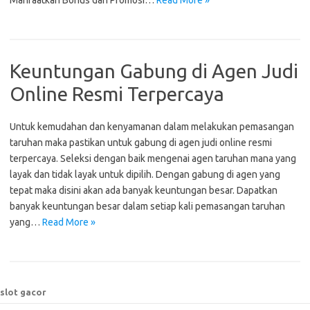
Manfaatkan Bonus dan Promosi…
Read More »
Keuntungan Gabung di Agen Judi
Online Resmi Terpercaya
Untuk kemudahan dan kenyamanan dalam melakukan pemasangan
taruhan maka pastikan untuk gabung di agen judi online resmi
terpercaya. Seleksi dengan baik mengenai agen taruhan mana yang
layak dan tidak layak untuk dipilih. Dengan gabung di agen yang
tepat maka disini akan ada banyak keuntungan besar. Dapatkan
banyak keuntungan besar dalam setiap kali pemasangan taruhan
yang…
Read More »
slot gacor