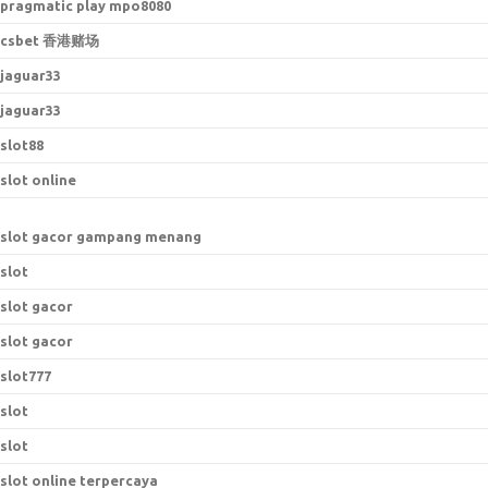
pragmatic play mpo8080
csbet 香港赌场
jaguar33
jaguar33
slot88
slot online
slot gacor gampang menang
slot
slot gacor
slot gacor
slot777
slot
slot
slot online terpercaya