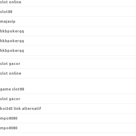
slot online
slot88
mejavip
hkbpokerqq
hkbpokerqq
hkbpokerqq
slot gacor
slot online
game slot88
slot gacor
koi365 link alternatif
mpo8080
mpo8080