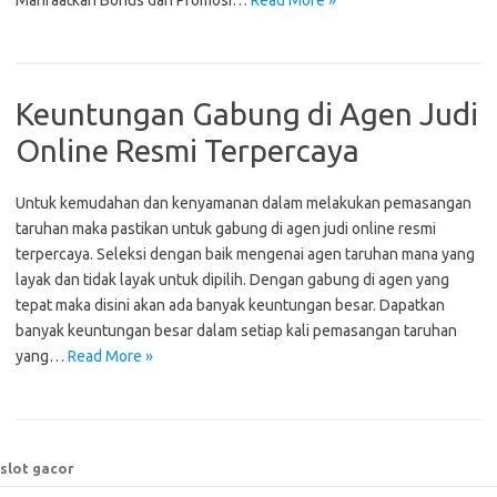
Manfaatkan Bonus dan Promosi…
Read More »
Keuntungan Gabung di Agen Judi
Online Resmi Terpercaya
Untuk kemudahan dan kenyamanan dalam melakukan pemasangan
taruhan maka pastikan untuk gabung di agen judi online resmi
terpercaya. Seleksi dengan baik mengenai agen taruhan mana yang
layak dan tidak layak untuk dipilih. Dengan gabung di agen yang
tepat maka disini akan ada banyak keuntungan besar. Dapatkan
banyak keuntungan besar dalam setiap kali pemasangan taruhan
yang…
Read More »
slot gacor