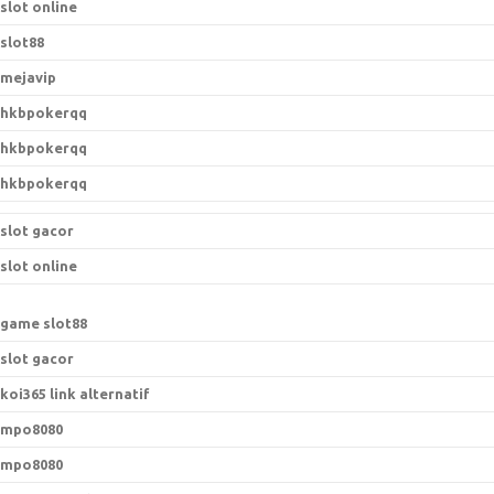
slot online
slot88
mejavip
hkbpokerqq
hkbpokerqq
hkbpokerqq
slot gacor
slot online
game slot88
slot gacor
koi365 link alternatif
mpo8080
mpo8080