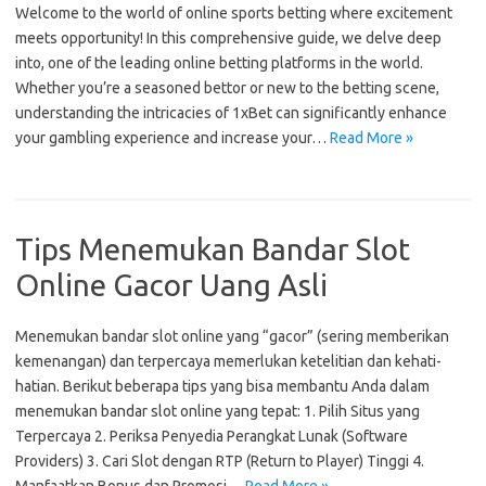
Welcome to the world of online sports betting where excitement
meets opportunity! In this comprehensive guide, we delve deep
into, one of the leading online betting platforms in the world.
Whether you’re a seasoned bettor or new to the betting scene,
understanding the intricacies of 1xBet can significantly enhance
your gambling experience and increase your…
Read More »
Tips Menemukan Bandar Slot
Online Gacor Uang Asli
Menemukan bandar slot online yang “gacor” (sering memberikan
kemenangan) dan terpercaya memerlukan ketelitian dan kehati-
hatian. Berikut beberapa tips yang bisa membantu Anda dalam
menemukan bandar slot online yang tepat: 1. Pilih Situs yang
Terpercaya 2. Periksa Penyedia Perangkat Lunak (Software
Providers) 3. Cari Slot dengan RTP (Return to Player) Tinggi 4.